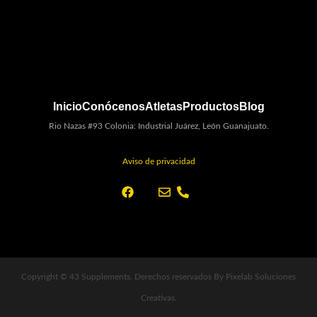
Inicio
Conócenos
Atletas
Productos
Blog
Rio Nazas #93 Colonia: Industrial Juárez, León Guanajuato.
Aviso de privacidad
Copyright © 43 Supplements. Derechos reservados By Pixelab Soluciones
Creativas.