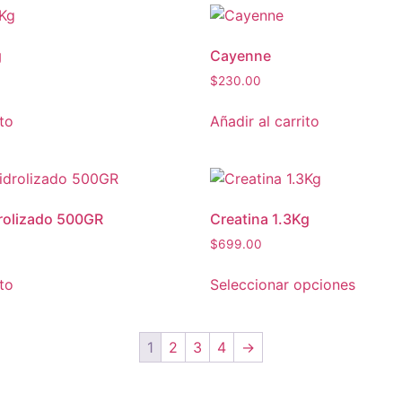
g
Cayenne
$
230.00
ito
Añadir al carrito
rolizado 500GR
Creatina 1.3Kg
$
699.00
ito
Seleccionar opciones
1
2
3
4
→