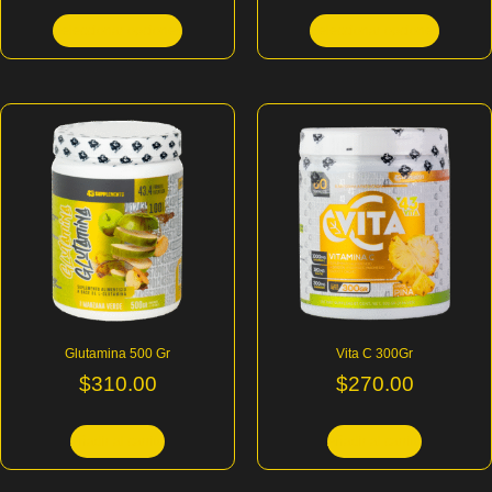
Seleccionar opciones
Seleccionar opciones
Glutamina 500 Gr
Vita C 300Gr
$
310.00
$
270.00
Añadir al carrito
Añadir al carrito