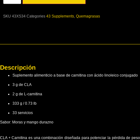
SKU
43XS34
Categories
43 Supplements
,
Quemagrasas
Descripción
Suplemento alimenticio a base de carnitina con ácido linoleico conjugado
3 g de CLA
2 g de L-carnitina
333 g / 0.73 lb
33 servicios
Sabor: Moras y mango durazno
CLA + Carnitina es una combinación diseñada para potenciar la pérdida de peso